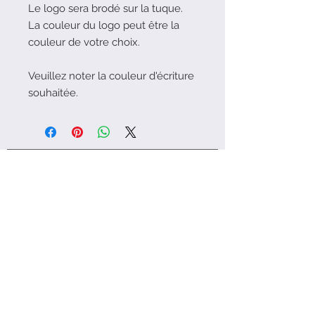
Le logo sera brodé sur la tuque.
La couleur du logo peut être la
couleur de votre choix.
Veuillez noter la couleur d'écriture
souhaitée.
Soyez social! Suivez-moi sur Instagram!
FAQ | Shipping Policies
About Me | Contact
Jupiter Loyalty Program
© 2023 par Love Jupiter. Fièrement
créé avec
Wix.com