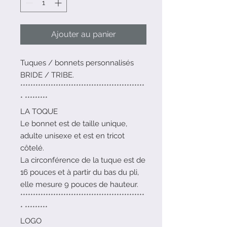
Ajouter au panier
Tuques / bonnets personnalisés
BRIDE / TRIBE.
*************************************************
* *********
LA TOQUE
Le bonnet est de taille unique,
adulte unisexe et est en tricot
côtelé.
La circonférence de la tuque est de
16 pouces et à partir du bas du pli,
elle mesure 9 pouces de hauteur.
*************************************************
* *********
LOGO