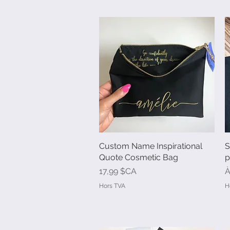
Custom Name Inspirational
Aperçu rapide
S
Quote Cosmetic Bag
p
Prix
P
17,99 $CA
À
Hors TVA
H