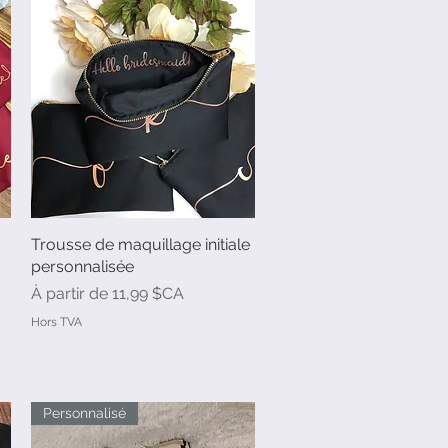
Trousse de maquillage initiale
Aperçu rapide
personnalisée
Prix promotionnel
À partir de
11,99 $CA
Hors TVA
Personnalisé