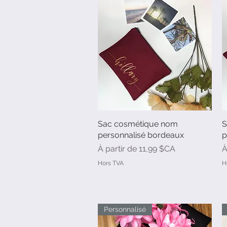
Sac cosmétique nom
Aperçu rapide
S
personnalisé bordeaux
p
Prix promotionnel
P
À partir de
11,99 $CA
À
Hors TVA
H
Personnalisé