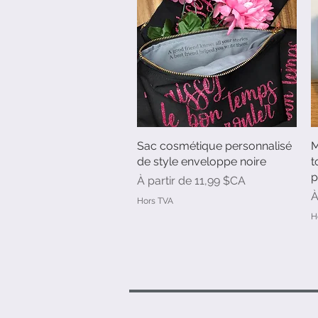
Sac cosmétique personnalisé
Aperçu rapide
M
de style enveloppe noire
t
p
Prix promotionnel
À partir de
11,99 $CA
P
À
Hors TVA
H