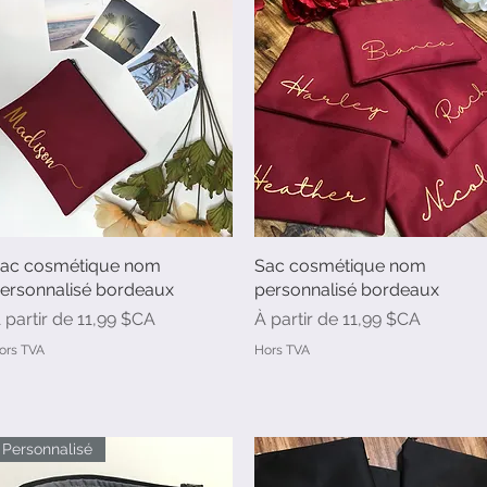
ac cosmétique nom
Aperçu rapide
Sac cosmétique nom
Aperçu rapide
ersonnalisé bordeaux
personnalisé bordeaux
rix promotionnel
Prix promotionnel
 partir de
11,99 $CA
À partir de
11,99 $CA
ors TVA
Hors TVA
Personnalisé