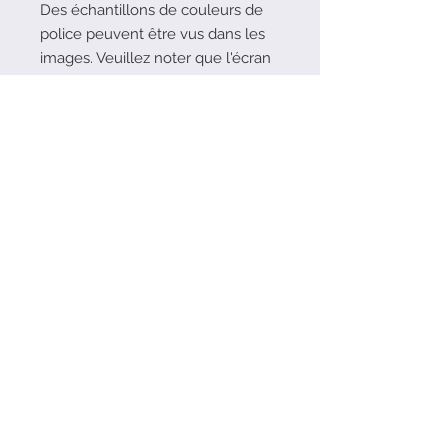
Des échantillons de couleurs de
police peuvent être vus dans les
images. Veuillez noter que l'écran
sur lequel vous regardez les images
peut ne pas représenter la teinte
exacte du vinyle à utiliser.
Vous pouvez choisir d'ajouter un
message personnel à l'intérieur des
sacs, si chaque message doit être
différent et que vous dépassez la
limite de caractères, veuillez
simplement m'envoyer un e-mail
une fois la commande passée.
Soyez social! Suivez-moi sur Instagram!